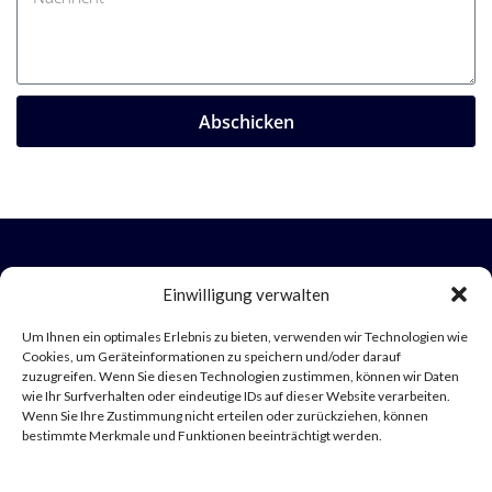
Abschicken
Einwilligung verwalten
Um Ihnen ein optimales Erlebnis zu bieten, verwenden wir Technologien wie
LumaMed
Cookies, um Geräteinformationen zu speichern und/oder darauf
zuzugreifen. Wenn Sie diesen Technologien zustimmen, können wir Daten
Gründungsmitglied der Vereinigung für
wie Ihr Surfverhalten oder eindeutige IDs auf dieser Website verarbeiten.
präventive Medizin - Venmed
Wenn Sie Ihre Zustimmung nicht erteilen oder zurückziehen, können
bestimmte Merkmale und Funktionen beeinträchtigt werden.
E-Mail: praxis@lumaduesseldorf.de
Telefon: 0211 97640200