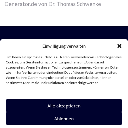
Generator.de von Dr. Thomas Schwenke
Einwilligung verwalten
Um Ihnen ein optimales Erlebnis zu bieten, verwenden wir Technologien wie
LumaMed
Cookies, um Geräteinformationen zu speichern und/oder darauf
zuzugreifen. Wenn Sie diesen Technologien zustimmen, können wir Daten
Gründungsmitglied der Vereinigung für
wie Ihr Surfverhalten oder eindeutige IDs auf dieser Website verarbeiten.
präventive Medizin - Venmed
Wenn Sie Ihre Zustimmung nicht erteilen oder zurückziehen, können
bestimmte Merkmale und Funktionen beeinträchtigt werden.
E-Mail: praxis@lumaduesseldorf.de
Telefon: 0211 97640200
Rechtliches
Impressum
Alle akzeptieren
Datenschutz
Ablehnen
LumaMed
© 2026 - All Rights Reserved