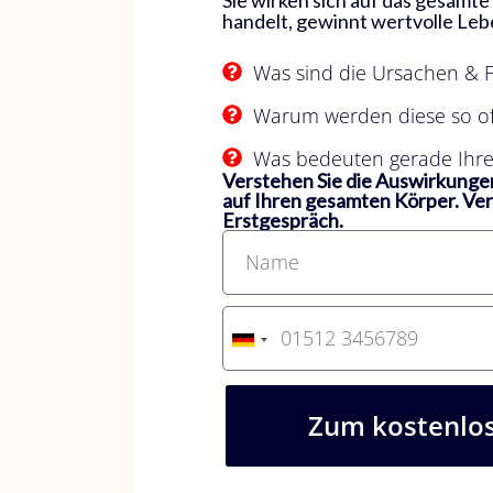
Sie wirken sich auf das gesamte
handelt, gewinnt wertvolle Leb
Was sind die Ursachen & 
Warum werden diese so oft
Was bedeuten gerade Ihre
Verstehen Sie die Auswirkunge
auf Ihren gesamten Körper. Ver
Erstgespräch.
G
e
r
m
Zum kostenlos
a
n
y
+