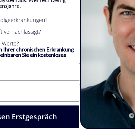
 System aus. Wer rechtzeitig
ensjahre.
Folgeerkrankungen?
 vernachlässigt?
 Werte?
n Ihrer chronischen Erkrankung
einbaren Sie ein kostenloses
en Erstgespräch