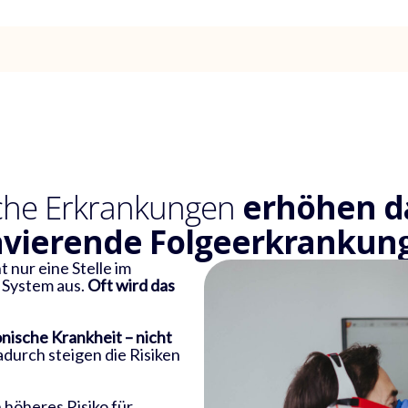
sche Erkrankungen
erhöhen da
avierende Folgeerkrankun
 nur eine Stelle im
e System aus.
Oft wird das
onische Krankheit – nicht
durch steigen die Risiken
 höheres Risiko für