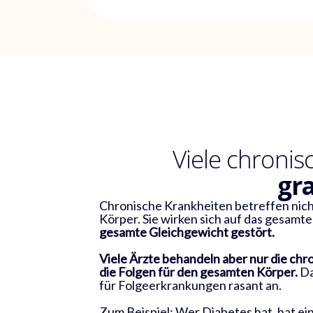
4
9
Viele chroni
gr
Chronische Krankheiten betreffen nicht
Körper. Sie wirken sich auf das gesamt
gesamte Gleichgewicht gestört.
Viele Ärzte behandeln aber nur die chr
die Folgen für den gesamten Körper.
Da
für Folgeerkrankungen rasant an.
Zum Beispiel: Wer Diabetes hat, hat ein