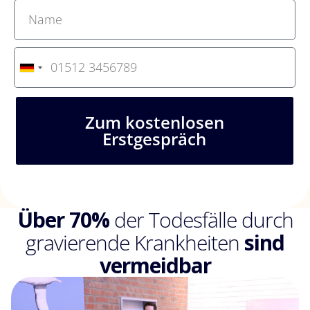
G
e
r
m
Zum kostenlosen
a
Erstgespräch
n
y
+
4
9
Über 70%
der Todesfälle durch
gravierende Krankheiten
sind
vermeidbar